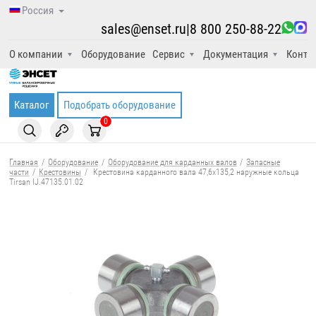
Россия
sales@enset.ru
|
8 800 250-88-22
О компании
Оборудование
Сервис
Документация
Конта
Каталог
Подобрать оборудование
0
Главная
/
Оборудование
/
Оборудование для карданных валов
/
Запасные
части
/
Крестовины
/
Крестовина карданного вала 47,6x135,2 наружные кольца
Tirsan IJ.47135.01.02