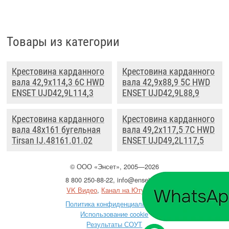
Товары из категории
Крестовина карданного
Крестовина карданного
вала 42,9x114,3 6C HWD
вала 42,9x88,9 5C HWD
ENSET UJD42,9L114,3
ENSET UJD42,9L88,9
Крестовина карданного
Крестовина карданного
вала 48x161 бугельная
вала 49,2x117,5 7C HWD
Tirsan IJ.48161.01.02
ENSET UJD49,2L117,5
©
ООО
«Энсет», 2005—2026
8 800 250-88-22
,
info@enset.ru
VK Видео
,
Канал на Ютубе
Политика конфиденциальности
Использование cookie
Результаты СОУТ