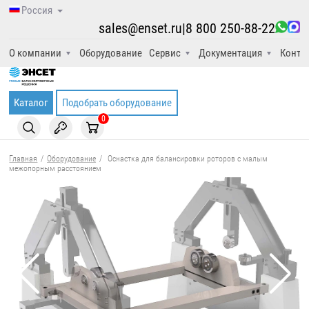
Россия
sales@enset.ru
|
8 800 250-88-22
О компании
Оборудование
Сервис
Документация
Конта
Каталог
Подобрать оборудование
0
Главная
/
Оборудование
/
Оснастка для балансировки роторов с малым
межопорным расстоянием