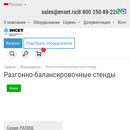
Россия
sales@enset.ru
|
8 800 250-88-22
О компании
Оборудование
Сервис
Документация
Конта
Каталог
Подобрать оборудование
0
Главная
/
Оборудование
/
Разгонно-балансировочные стенды
Разгонно-балансировочные стенды
Новое
Серия РАПИД