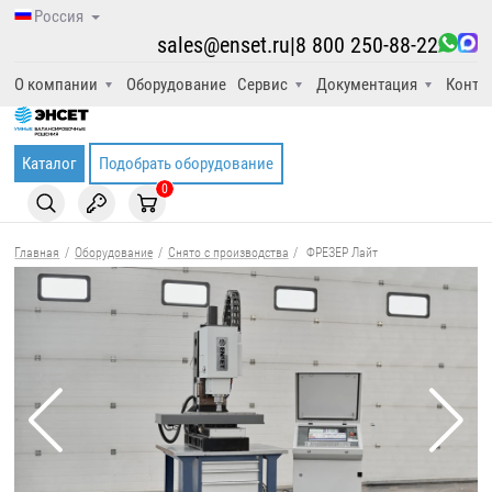
Россия
sales@enset.ru
|
8 800 250-88-22
О компании
Оборудование
Сервис
Документация
Конта
Каталог
Подобрать оборудование
0
Главная
/
Оборудование
/
Снято с производства
/
ФРЕЗЕР Лайт