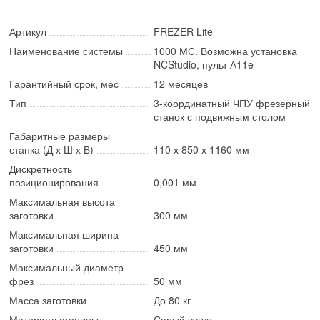
Артикул
FREZER Lite
Наименование системы
1000 МС. Возможна установка
NCStudio, пульт А11e
Гарантийный срок, мес
12 месяцев
Тип
3-координатный ЧПУ фрезерный
станок с подвижным столом
Габаритные размеры
станка (Д х Ш х В)
110 х 850 х 1160 мм
Дискретность
позиционирования
0,001 мм
Максимальная высота
заготовки
300 мм
Максимальная ширина
заготовки
450 мм
Максимальный диаметр
фрез
50 мм
Масса заготовки
До 80 кг
Материал станины
Серый чугун