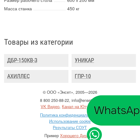
Масса станка
450 кг
Товары из категории
ДБР-150КВ-З
УНИКАР
АХИЛЛЕС
ГПР-10
©
ООО
«Энсет», 2005—2026
8 800 250-88-22
,
info@enset.ru
VK Видео
,
Канал на Ютубе
Политика конфиденциальности
Использование cookie
Результаты СОУТ
Пример
Хорошего Дизайна