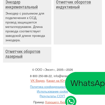
Энкодер
Отметчик оборотов
инкрементальный
индуктивный
Энкодер с разъемом для
подключения к ССД,
провод защищается
металлорукавом. Длина
провода соответствует
заводской длине провода
энкодера.
Отметчик оборотов
лазерный
©
ООО
«Энсет», 2005—2026
8 800 250-88-22
,
info@enset.ru
VK Видео
,
Канал на Ютубе
Политика конфиденциальности
Использование cookie
Результаты СОУТ
Пример
Хорошего Дизайна