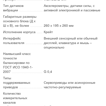
Тип датчиков
Акселерометры, датчики силы, с
вибрации
активной электроникой и пассивные
Габаритные размеры
основного блока (Д х
Ш х В), не более
260 х 195 х 260 мм
Исполнение корпуса
Крейт
Интерфейс
Внешний сенсорный или обычный
пользователя
дисплей, клавиатура и мышь –
опционально
Наивысший класс
точности
балансировки по
ГОСТ ИСО 1940-1-
2007
G 0,4
Типы
поддерживаемых
Сервоприводы или асинхронные
приводов
частотно-регулируемые
Количество
измерительных
каналов