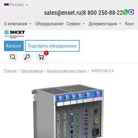
Россия
sales@enset.ru
|
8 800 250-88-22
О компании
Оборудование
Сервис
Документация
Конта
Каталог
Подобрать оборудование
0
Главная
/
Оборудование
/
Балансировочные станки
/
ВИБРОЛАБ-5.K