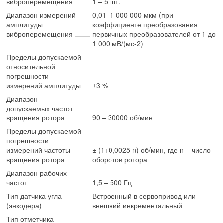
виброперемещения
1 – 5 шт.
Диапазон измерений
0,01–1 000 000 мкм (при
амплитуды
коэффициенте преобразования
виброперемещения
первичных преобразователей от 1 до
1 000 мВ/(мс-2)
Пределы допускаемой
относительной
погрешности
измерений амплитуды
±3 %
Диапазон
допускаемых частот
вращения ротора
90 – 30000 об/мин
Пределы допускаемой
погрешности
измерений частоты
± (1+0,0025 n) об/мин, где n – число
вращения ротора
оборотов ротора
Диапазон рабочих
частот
1,5 – 500 Гц
Тип датчика угла
Встроенный в сервопривод или
(энкодера)
внешний инкрементальный
Тип отметчика