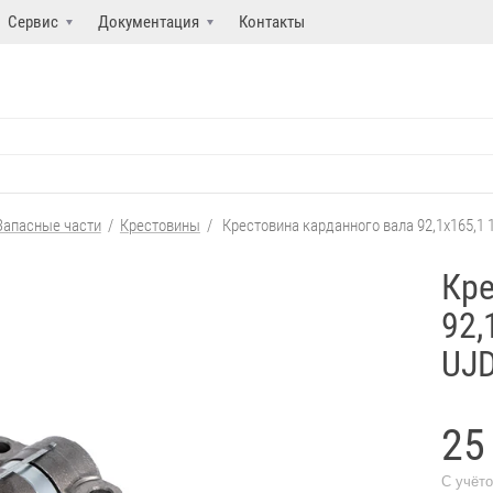
Сервис
Документация
Контакты
Запасные части
/
Крестовины
/
Крестовина карданного вала 92,1x165,1
Кре
92,
UJD
25
С учёт