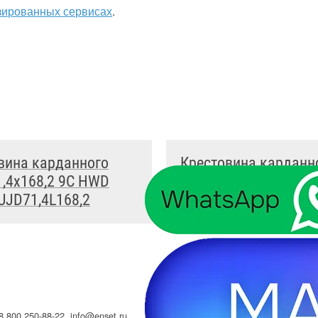
зированных сервисах
.
вина карданного
Крестовина карданн
1,4x168,2 9C HWD
вала 16x39 под керн
UJD71,4L168,2
GMB ST1639
8 800 250-88-22
,
info@enset.ru
Политика конфи