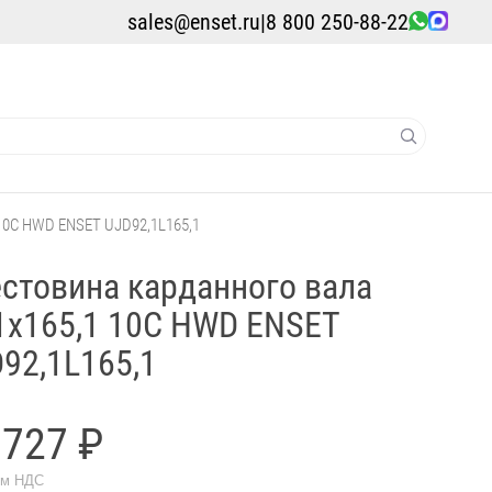
sales@enset.ru
|
8 800 250-88-22
 10C HWD ENSET UJD92,1L165,1
стовина карданного вала
1x165,1 10C HWD ENSET
92,1L165,1
 727 ₽
ом НДС