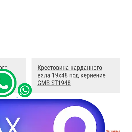
ого
Крестовина карданного
ение
вала 19x48 под кернение
GMB ST1948
денциальности
Пример
Хорошего Дизайна