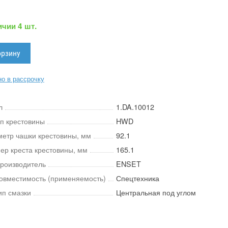
ичии 4 шт.
о в рассрочку
л
1.DA.10012
ип крестовины
HWD
метр чашки крестовины, мм
92.1
мер креста крестовины, мм
165.1
роизводитель
ENSET
овместимость (применяемость)
Спецтехника
ип смазки
Центральная под углом