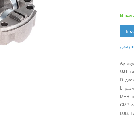
В нал
Доступн
Артику
UJT, т
D, диа
L, раз
MFR, п
CMP, с
LUB, Т