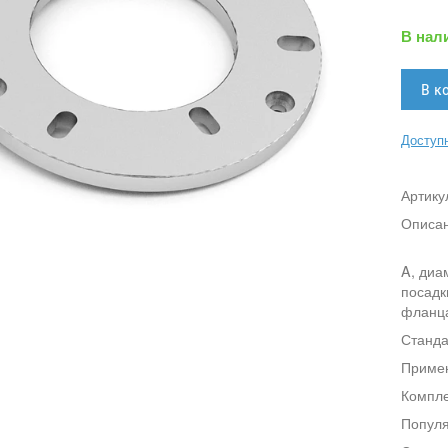
В нал
Доступн
Артику
Описа
A, диа
посадк
фланц
Станда
Приме
Компле
Популя