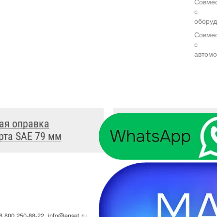
Совмес
с
обору
Совмес
с
автом
ая оправка
Легковая оправка
рта SAE 79 мм
стандарта SAE 82.5 
8 800 250-88-22
,
info@enset.ru
Политика конфи