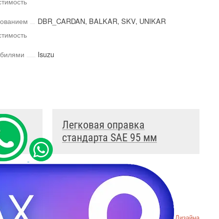
тимость
дованием
DBR_CARDAN, BALKAR, SKV, UNIKAR
тимость
обилями
Isuzu
Легковая оправка
мм
стандарта SAE 95 мм
денциальности
Пример
Хорошего Дизайна