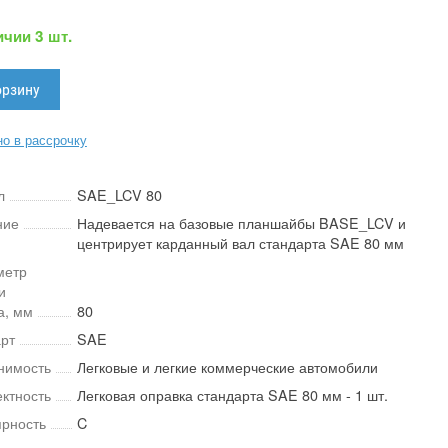
ичии 3 шт.
о в рассрочку
л
SAE_LCV 80
ние
Надевается на базовые планшайбы BASE_LCV и
центрирует карданный вал стандарта SAE 80 мм
метр
и
а, мм
80
рт
SAE
нимость
Легковые и легкие коммерческие автомобили
ктность
Легковая оправка стандарта SAE 80 мм - 1 шт.
рность
C