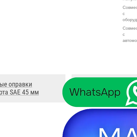
Совмес
с
обору
Совмес
с
автом
ые оправки
Легковые оправки
рта SAE 45 мм
стандарта SAE 47 мм