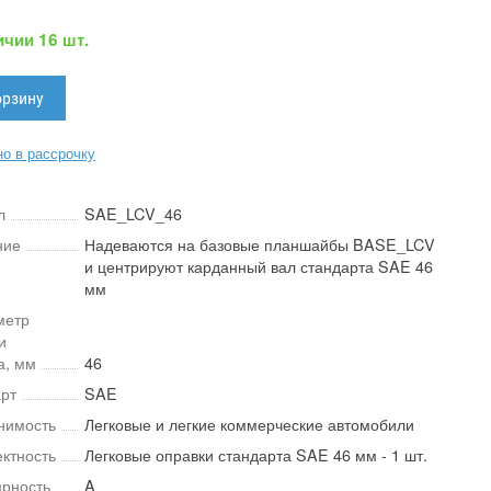
ичии 16 шт.
о в рассрочку
л
SAE_LCV_46
ние
Надеваются на базовые планшайбы BASE_LCV
и центрируют карданный вал стандарта SAE 46
мм
метр
и
а, мм
46
рт
SAE
нимость
Легковые и легкие коммерческие автомобили
ктность
Легковые оправки стандарта SAE 46 мм - 1 шт.
рность
A