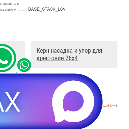
тимость с
дованием
BASE_STACK_LCV
 для
Керн-насадка и упор для
крестовин 26x4
денциальности
Пример
Хорошего Дизайна
ookie
Т