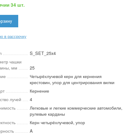
ичии 34 шт.
о в рассрочку
л
S_SET_25x4
метр чашки
вины, мм
25
ние
Четырёхлучевой керн для кернения
крестовин, упор для центрирования вилки
рт
Кернение
ство лучей
4
нимость
Легковые и легкие коммерческие автомобили,
рулевые карданы
ктность
Керн четырёхлучевой, упор
рность
A