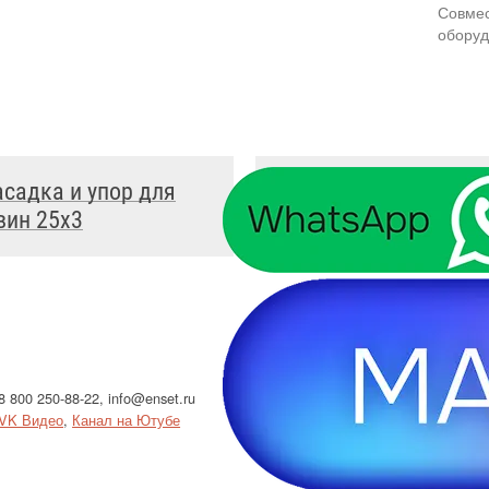
Совмес
обору
асадка и упор для
Керн-насадка и упор
вин 25x3
крестовин 26x3
8 800 250-88-22
,
info@enset.ru
Политика конфи
VK Видео
,
Канал на Ютубе
Использование c
Результаты СОУ