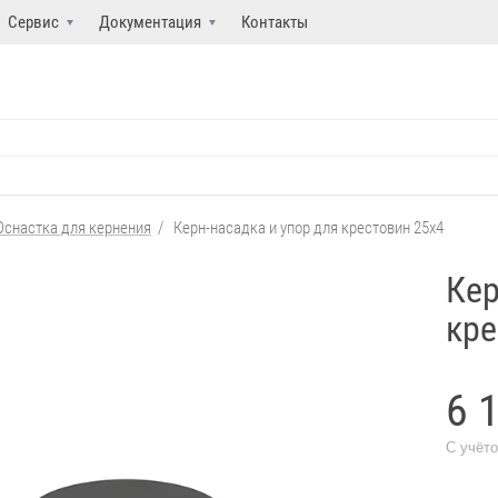
Сервис
Документация
Контакты
Оснастка для кернения
/
Керн-насадка и упор для крестовин 25x4
Кер
кре
6 
С учёт