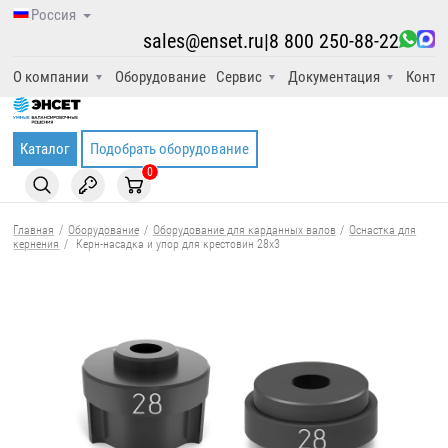
Россия
sales@enset.ru
|
8 800 250-88-22
О компании
Оборудование
Сервис
Документация
Конта
Каталог
Подобрать оборудование
0
Главная
/
Оборудование
/
Оборудование для карданных валов
/
Оснастка для
кернения
/
Керн-насадка и упор для крестовин 28x3