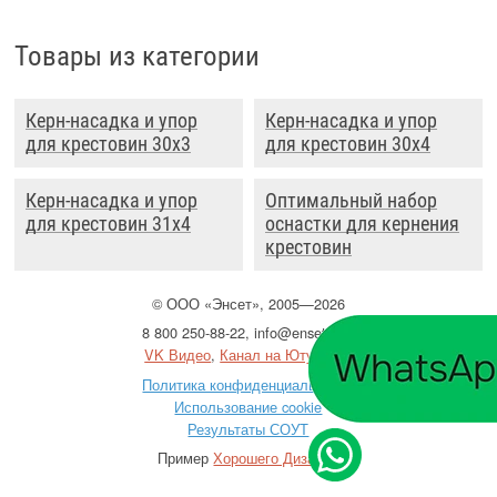
Товары из категории
Керн-насадка и упор
Керн-насадка и упор
для крестовин 30x3
для крестовин 30x4
Керн-насадка и упор
Оптимальный набор
для крестовин 31x4
оснастки для кернения
крестовин
©
ООО
«Энсет», 2005—2026
8 800 250-88-22
,
info@enset.ru
VK Видео
,
Канал на Ютубе
Политика конфиденциальности
Использование cookie
Результаты СОУТ
Пример
Хорошего Дизайна