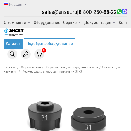
Россия
sales@enset.ru
|
8 800 250-88-22
О компании
Оборудование
Сервис
Документация
Конта
Каталог
Подобрать оборудование
0
Главная
/
Оборудование
/
Оборудование для карданных валов
/
Оснастка для
кернения
/
Керн-насадка и упор для крестовин 31x3