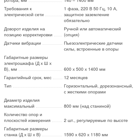
Требования к
1 фаза, 220 В 50 Гц, 10 А,
электрической сети
защитное заземление
обязательно
Доворот изделия на
Ручной или автоматический
позицию корректировки
(опция)
Датчики вибрации
Пьезоэлектрические датчики
силы, встроенные в опоры
Габаритные размеры
электрошкафа (Д х Ш х
В), мм
600 х 500 х 1400 мм
Гарантийный срок, мес
12 месяцев
Тип
Горизонтальный, дорезонансный,
с жесткими опорами
Диаметр изделия
максимальный
800 мм (над станиной)
Количество опор и
плоскостей измерения
2 шт., регулируемые по высоте
Габаритные размеры
станка (Д х Ш х В)
1590 х 620 х 1180 мм