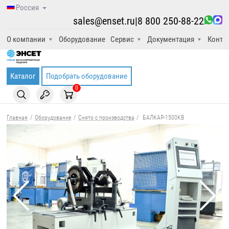
Россия
sales@enset.ru
|
8 800 250-88-22
О компании
Оборудование
Сервис
Документация
Конта
Каталог
Подобрать оборудование
0
Главная
/
Оборудование
/
Снято с производства
/
БАЛКАР-1500КВ