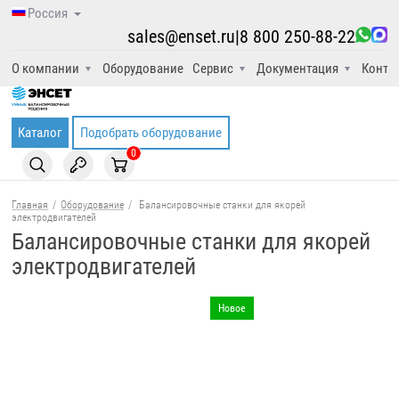
Россия
sales@enset.ru
|
8 800 250-88-22
О компании
Оборудование
Сервис
Документация
Конта
Каталог
Подобрать оборудование
0
Главная
/
Оборудование
/
Балансировочные станки для якорей
электродвигателей
Балансировочные станки для якорей
электродвигателей
Новое