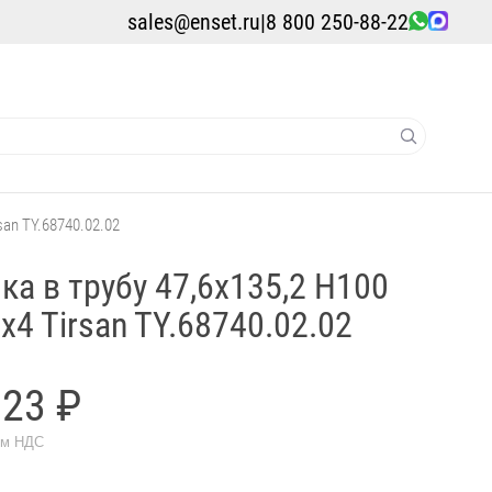
sales@enset.ru
|
8 800 250-88-22
san TY.68740.02.02
ка в трубу 47,6x135,2 H100
x4 Tirsan TY.68740.02.02
823 ₽
ом НДС