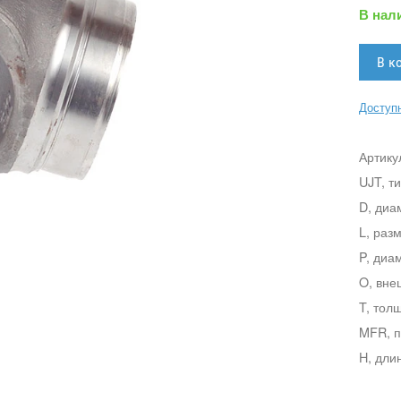
В нал
Доступн
Артику
UJT, т
D, диа
L, раз
P, диа
O, вне
T, тол
MFR, п
H, дли