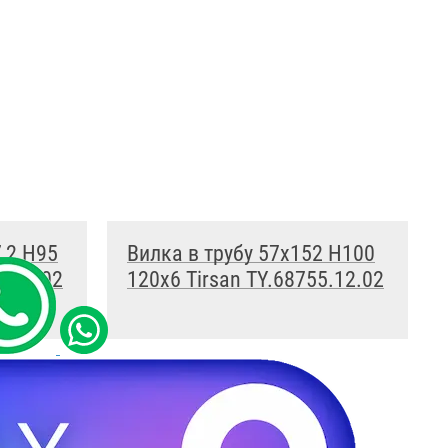
,2 H95
Вилка в трубу 57x152 H100
5.11.02
120x6 Tirsan TY.68755.12.02