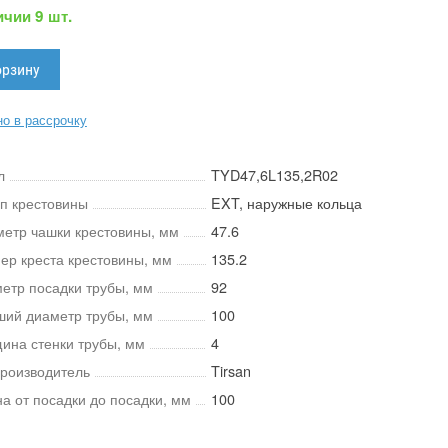
ичии 9 шт.
о в рассрочку
л
TYD47,6L135,2R02
ип крестовины
EXT, наружные кольца
метр чашки крестовины, мм
47.6
мер креста крестовины, мм
135.2
метр посадки трубы, мм
92
ший диаметр трубы, мм
100
щина стенки трубы, мм
4
роизводитель
Tirsan
на от посадки до посадки, мм
100