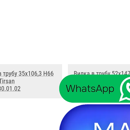
в трубу 35x106,3 H66
Вилка в трубу 52x147
Tirsan
120x4 Tirsan TY.6874
30.01.02