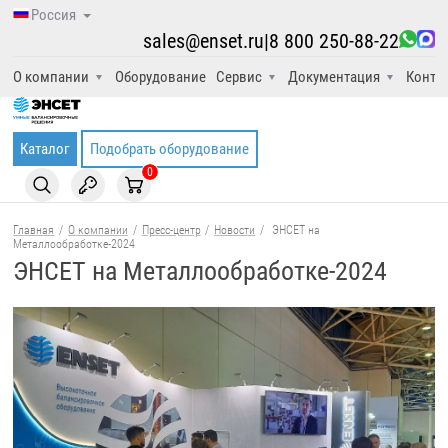
Россия
sales@enset.ru
|
8 800 250-88-22
О компании
Оборудование
Сервис
Документация
Конта
Каталог
Подобрать оборудование
0
Главная
/
О компании
/
Пресс-центр
/
Новости
/
ЭНСЕТ на
Металлообработке-2024
ЭНСЕТ на Металлообработке-2024