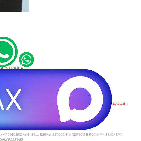
ке роторов
денциальности
Пример
Хорошего Дизайна
ookie
Т
е их производные, защищены авторским правом и прочими законами
вообладателя.