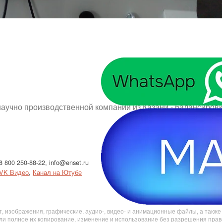
научно производственной компании из Казани - балансиров
8 800 250-88-22
,
info@enset.ru
Политика конфи
VK Видео
,
Канал на Ютубе
Использование c
Результаты СОУ
, изображения, графические, аудио-, видео- и анимационные файлы, а такж
ли полное их копирование, изменение и использование без разрешения пра