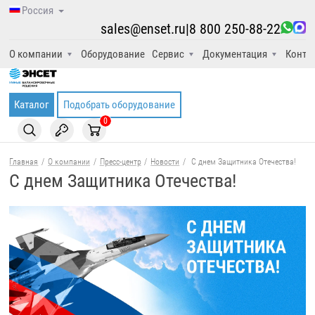
Россия
sales@enset.ru
|
8 800 250-88-22
О компании
Оборудование
Сервис
Документация
Конта
Каталог
Подобрать оборудование
0
Главная
/
О компании
/
Пресс-центр
/
Новости
/
С днем Защитника Отечества!
С днем Защитника Отечества!