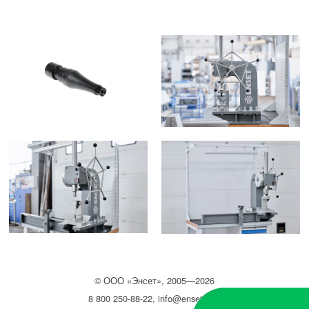
©
ООО
«Энсет», 2005—2026
8 800 250-88-22
,
info@enset.ru