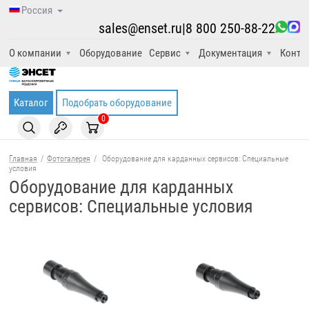
Россия
sales@enset.ru
|
8 800 250-88-22
О компании
Оборудование
Сервис
Документация
Конта
Каталог
Подобрать оборудование
0
Главная
/
Фотогалерея
/
Оборудование для карданных сервисов: Специальные
условия
Оборудование для карданных
сервисов: Специальные условия