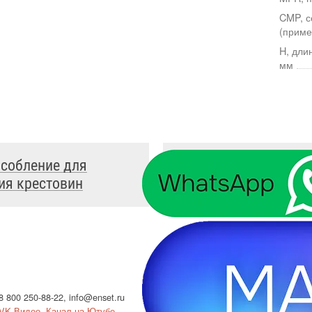
CMP, с
(приме
H, дли
мм
собление для
Балансировочный гр
ия крестовин
приварной, 5 г
8 800 250-88-22
,
info@enset.ru
Политика конфи
VK Видео
,
Канал на Ютубе
Использование c