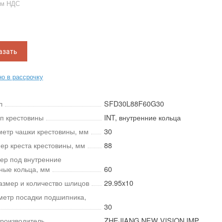
ом НДС
азать
о в рассрочку
л
SFD30L88F60G30
ип крестовины
INT, внутренние кольца
метр чашки крестовины, мм
30
мер креста крестовины, мм
88
мер под внутренние
ные кольца, мм
60
азмер и количество шлицов
29.95x10
метр посадки подшипника,
30
роизводитель
ZHEJIANG NEW VISION IMP.