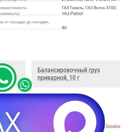
овместимость
ГАЗ Газель; ГАЗ Волга 3102;
няемость)
УАЗ Patriot
на от посадки до посадки,
80
уз
Балансировочный груз
приварной, 10 г
денциальности
Пример
Хорошего Дизайна
ookie