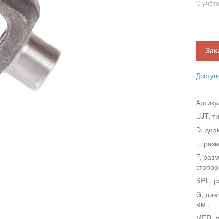
С учёт
Зак
Доступн
Артику
UJT, т
D, диа
L, раз
F, раз
стопор
SPL, р
G, диа
мм
MFR, п