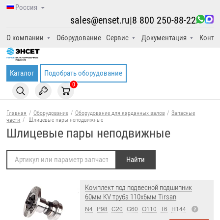
Россия
sales@enset.ru
|
8 800 250-88-22
О компании
Оборудование
Сервис
Документация
Конта
Каталог
Подобрать оборудование
0
Главная
/
Оборудование
/
Оборудование для карданных валов
/
Запасные
части
/
Шлицевые пары неподвижные
Шлицевые пары неподвижные
Комплект под подвесной подшипник
60мм KV труба 110x6мм Tirsan
N4
P98
C20
G60
O110
T6
H144