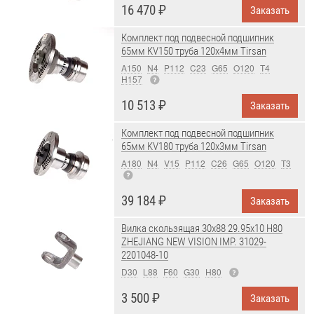
16 470 ₽
Заказать
Комплект под подвесной подшипник
65мм KV150 труба 120x4мм Tirsan
A150
N4
P112
C23
G65
O120
T4
H157
10 513 ₽
Заказать
Комплект под подвесной подшипник
65мм KV180 труба 120x3мм Tirsan
A180
N4
V15
P112
C26
G65
O120
T3
39 184 ₽
Заказать
Вилка скользящая 30x88 29.95x10 H80
ZHEJIANG NEW VISION IMP. 31029-
2201048-10
D30
L88
F60
G30
H80
3 500 ₽
Заказать