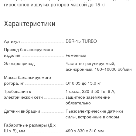
гироскопов и других роторов массой до 15 кг
Характеристики
Артикул
DBR-15 TURBO
Привод балансируемого
изделия
Ременный
Электропривод
Частотно-регулируемый,
асинхронный, 180–10000 об/мин
Масса балансируемого
ротора, кг
От 0,05 до 15,0 кг
Требования к
1 фаза, 220 В 50 Гц, 6 А,
электрической сети
защитное заземление
обязательно
Датчики вибрации
Пьезоэлектрические датчики
силы, встроенные в опоры
Габаритные размеры (Д х
Ш х В), мм
490 х 330 х 310 мм