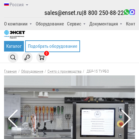
Россия
sales@enset.ru
|
8 800 250-88-22
О компании
Оборудование
Сервис
Документация
Конта
Каталог
Подобрать оборудование
0
Главная
/
Оборудование
/
Снято с производства
/
ДБР-15 ТУРБО