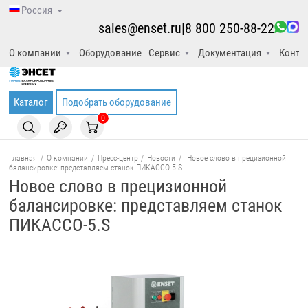
Россия
sales@enset.ru
|
8 800 250-88-22
О компании
Оборудование
Сервис
Документация
Конта
Каталог
Подобрать оборудование
0
Главная
/
О компании
/
Пресс-центр
/
Новости
/
Новое слово в прецизионной
балансировке: представляем станок ПИКАССО-5.S
Новое слово в прецизионной
балансировке: представляем станок
ПИКАССО-5.S