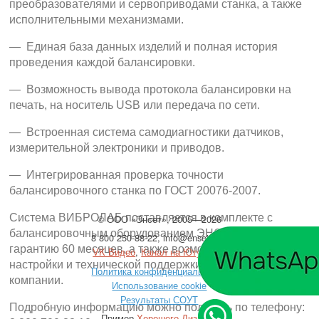
преобразователями и сервоприводами станка, а также
исполнительными механизмами.
— Единая база данных изделий и полная история
проведения каждой балансировки.
— Возможность вывода протокола балансировки на
печать, на носитель USB или передача по сети.
— Встроенная система самодиагностики датчиков,
измерительной электроники и приводов.
— Интегрированная проверка точности
балансировочного станка по ГОСТ 20076-2007.
Система ВИБРОЛАБ поставляется в комплекте с
©
ООО
«Энсет», 2005—2026
балансировочным оборудованием ЭНСЕТ, имеет
8 800 250-88-22
,
info@enset.ru
гарантию 60 месяцев, а также возможность удаленной
VK Видео
,
Канал на Ютубе
настройки и технической поддержки специалистом
Политика конфиденциальности
компании.
Использование cookie
Результаты СОУТ
Подробную информацию можно получить по телефону:
Пример
Хорошего Дизайна