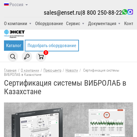
Россия
sales@enset.ru
|
8 800 250-88-22
О компании
Оборудование
Сервис
Документация
Конта
Каталог
Подобрать оборудование
0
Главная
/
О компании
/
Пресс-центр
/
Новости
/
Сертификация системы
ВИБРОЛАБ в Казахстане
Сертификация системы ВИБРОЛАБ в
Казахстане