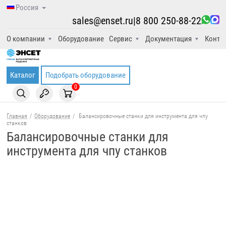
Россия
sales@enset.ru
|
8 800 250-88-22
О компании
Оборудование
Сервис
Документация
Конта
Каталог
Подобрать оборудование
0
Главная
/
Оборудование
/
Балансировочные станки для инструмента для чпу
станков
Балансировочные станки для
инструмента для чпу станков